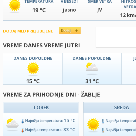
TEMPERATURA
V BESEDI
SMER VETRA
HITRO
VETR
19 °C
jasno
JV
12 km
DODAJ MED PRILJUBLJENE
VREME DANES VREME JUTRI
DANES DOPOLDNE
DANES POPOLDNE
J
15 °C
31 °C
VREME ZA PRIHODNJE DNI - ŽABLJE
TOREK
SREDA
15 °C
Najnižja temperatura:
Najnižja tempera
33 °C
Najvišja temperatura:
Najvišja tempera