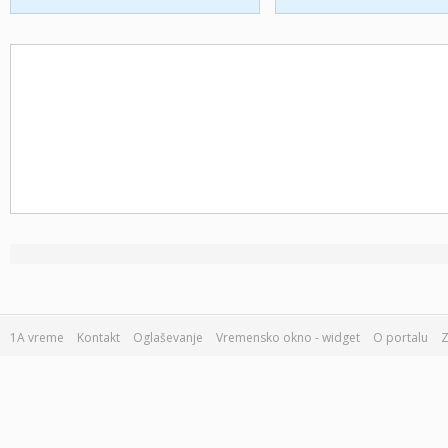
1A vreme
Kontakt
Oglaševanje
Vremensko okno - widget
O portalu
Z