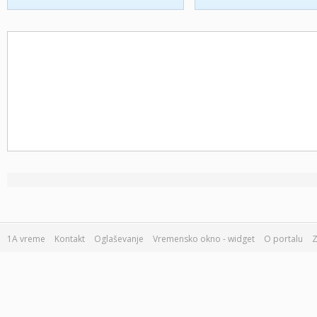
1A vreme
Kontakt
Oglaševanje
Vremensko okno - widget
O portalu
Z