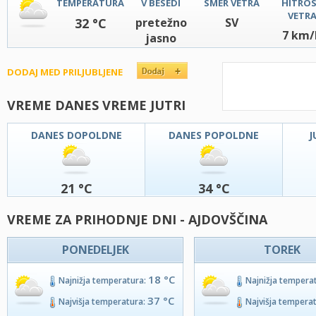
TEMPERATURA
V BESEDI
SMER VETRA
HITRO
VETR
32 °C
pretežno
SV
7 km/
jasno
DODAJ MED PRILJUBLJENE
VREME DANES VREME JUTRI
DANES DOPOLDNE
DANES POPOLDNE
J
21 °C
34 °C
VREME ZA PRIHODNJE DNI - AJDOVŠČINA
PONEDELJEK
TOREK
18 °C
Najnižja temperatura:
Najnižja tempera
37 °C
Najvišja temperatura:
Najvišja tempera