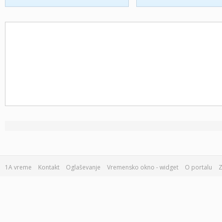
1A vreme
Kontakt
Oglaševanje
Vremensko okno - widget
O portalu
Z