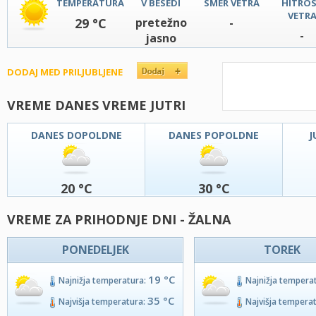
TEMPERATURA
V BESEDI
SMER VETRA
HITRO
VETR
29 °C
pretežno
-
-
jasno
DODAJ MED PRILJUBLJENE
VREME DANES VREME JUTRI
DANES DOPOLDNE
DANES POPOLDNE
J
20 °C
30 °C
VREME ZA PRIHODNJE DNI - ŽALNA
PONEDELJEK
TOREK
19 °C
Najnižja temperatura:
Najnižja tempera
35 °C
Najvišja temperatura:
Najvišja tempera