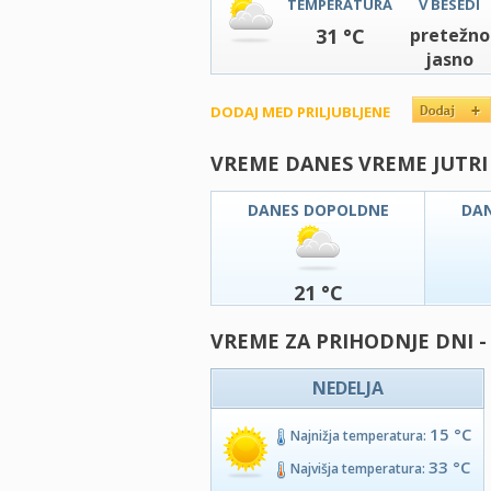
TEMPERATURA
V BESEDI
31 °C
pretežno
jasno
DODAJ MED PRILJUBLJENE
VREME DANES VREME JUTRI
DANES DOPOLDNE
DA
21 °C
VREME ZA PRIHODNJE DNI -
NEDELJA
15 °C
Najnižja temperatura:
33 °C
Najvišja temperatura: