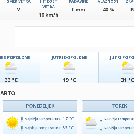
SMER VETRA
HITROST
PADAVINE
VLAŽNOST
ZRA
VETRA
V
0 mm
40 %
9
10 km/h
NES POPOLDNE
JUTRI DOPOLDNE
JUTRI POP
33 °C
19 °C
31 °
 ARTO
PONEDELJEK
TOREK
17 °C
Najnižja temperatura:
Najnižja tempera
35 °C
Najvišja temperatura:
Najvišja tempera