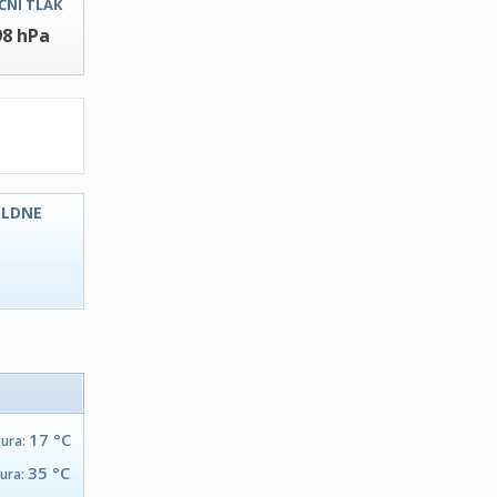
ČNI TLAK
98 hPa
OLDNE
C
17 °C
tura:
35 °C
tura: