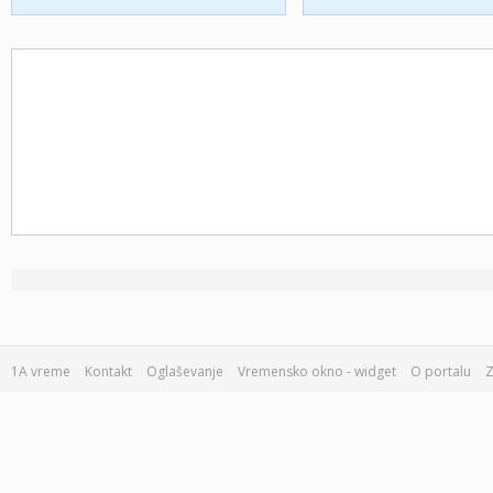
1A vreme
Kontakt
Oglaševanje
Vremensko okno - widget
O portalu
Z