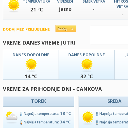
TEMPERATURA
V BESEDI
SMER VETRA
HITRO
VETR
21 °C
jasno
-
-
DODAJ MED PRILJUBLJENE
VREME DANES VREME JUTRI
DANES DOPOLDNE
DANES POPOLDNE
J
14 °C
32 °C
VREME ZA PRIHODNJE DNI - CANKOVA
TOREK
SREDA
18 °C
Najnižja temperatura:
Najnižja tempera
34 °C
Najvišja temperatura:
Najvišja tempera