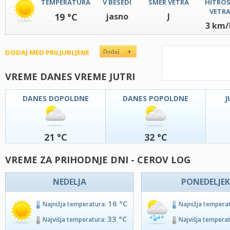
TEMPERATURA
V BESEDI
SMER VETRA
HITRO
VETR
19 °C
jasno
J
3 km/
DODAJ MED PRILJUBLJENE
VREME DANES VREME JUTRI
DANES DOPOLDNE
DANES POPOLDNE
J
21 °C
32 °C
VREME ZA PRIHODNJE DNI - CEROV LOG
NEDELJA
PONEDELJEK
16 °C
Najnižja temperatura:
Najnižja tempera
33 °C
Najvišja temperatura:
Najvišja tempera