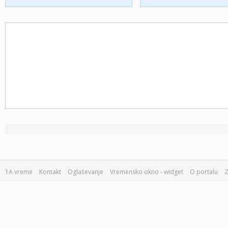
1A vreme
Kontakt
Oglaševanje
Vremensko okno - widget
O portalu
Z