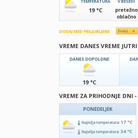
TEMPERATURA
V BESEDI
19 °C
pretežno
oblačno
DODAJ MED PRILJUBLJENE
VREME DANES VREME JUTRI
DANES DOPOLDNE
DA
19 °C
VREME ZA PRIHODNJE DNI 
PONEDELJEK
17 °C
Najnižja temperatura:
34 °C
Najvišja temperatura: