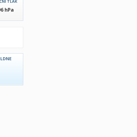
ČNI TLAK
96 hPa
OLDNE
C