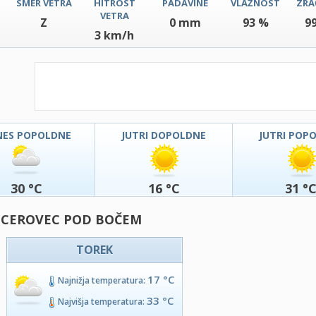
SMER VETRA
HITROST
PADAVINE
VLAŽNOST
ZRA
VETRA
Z
0 mm
93 %
9
3 km/h
NES POPOLDNE
JUTRI DOPOLDNE
JUTRI POP
30 °C
16 °C
31 °
- CEROVEC POD BOČEM
TOREK
17 °C
Najnižja temperatura:
33 °C
Najvišja temperatura: