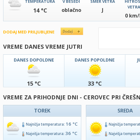
TEMPERATURA
V BESEDI
SMER VETRA
HITRO
VETR
14 °C
oblačno
J
0 km/
DODAJ MED PRILJUBLJENE
VREME DANES VREME JUTRI
DANES DOPOLDNE
DANES POPOLDNE
J
15 °C
33 °C
VREME ZA PRIHODNJE DNI - CEROVEC PRI ČREŠ
TOREK
SREDA
16 °C
Najnižja temperatura:
Najnižja tempera
36 °C
Najvišja temperatura:
Najvišja tempera