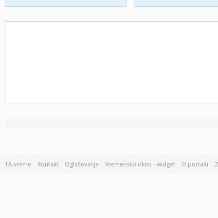
1A vreme
Kontakt
Oglaševanje
Vremensko okno - widget
O portalu
Z