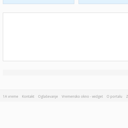
1A vreme
Kontakt
Oglaševanje
Vremensko okno - widget
O portalu
Z