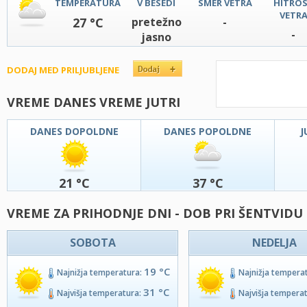
TEMPERATURA
V BESEDI
SMER VETRA
HITRO
VETR
27 °C
pretežno
-
-
jasno
DODAJ MED PRILJUBLJENE
VREME DANES VREME JUTRI
DANES DOPOLDNE
DANES POPOLDNE
J
21 °C
37 °C
VREME ZA PRIHODNJE DNI - DOB PRI ŠENTVIDU
SOBOTA
NEDELJA
19 °C
Najnižja temperatura:
Najnižja tempera
31 °C
Najvišja temperatura:
Najvišja tempera