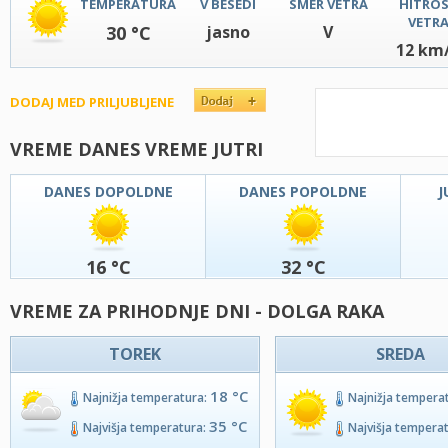
TEMPERATURA
V BESEDI
SMER VETRA
HITRO
VETR
30 °C
jasno
V
12 km
DODAJ MED PRILJUBLJENE
VREME DANES VREME JUTRI
DANES DOPOLDNE
DANES POPOLDNE
J
16 °C
32 °C
VREME ZA PRIHODNJE DNI - DOLGA RAKA
TOREK
SREDA
18 °C
Najnižja temperatura:
Najnižja tempera
35 °C
Najvišja temperatura:
Najvišja tempera