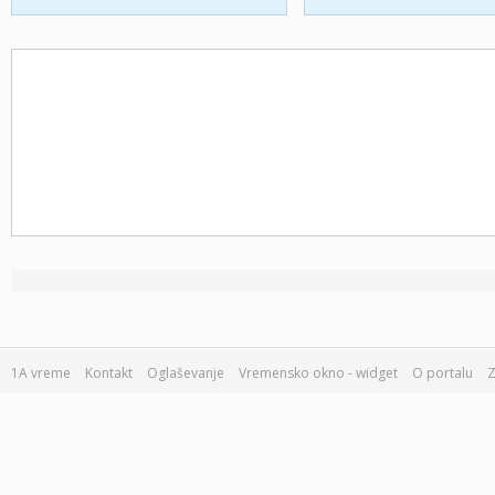
1A vreme
Kontakt
Oglaševanje
Vremensko okno - widget
O portalu
Z