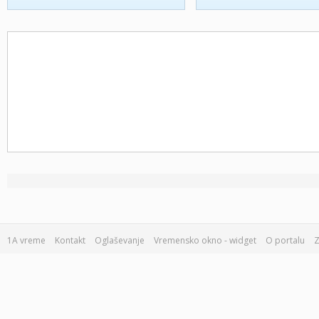
1A vreme
Kontakt
Oglaševanje
Vremensko okno - widget
O portalu
Z