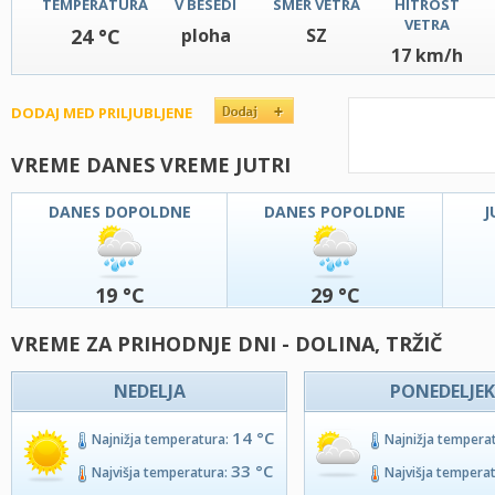
TEMPERATURA
V BESEDI
SMER VETRA
HITROST
VETRA
24 °C
ploha
SZ
17 km/h
DODAJ MED PRILJUBLJENE
VREME DANES VREME JUTRI
DANES DOPOLDNE
DANES POPOLDNE
J
19 °C
29 °C
VREME ZA PRIHODNJE DNI - DOLINA, TRŽIČ
NEDELJA
PONEDELJEK
14 °C
Najnižja temperatura:
Najnižja tempera
33 °C
Najvišja temperatura:
Najvišja tempera