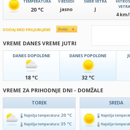
TEMPERATURA
V BESEDI
SMER VETRA
HITRO
VETR
20 °C
jasno
J
4 km/
DODAJ MED PRILJUBLJENE
VREME DANES VREME JUTRI
DANES DOPOLDNE
DANES POPOLDNE
J
18 °C
32 °C
VREME ZA PRIHODNJE DNI - DOMŽALE
TOREK
SREDA
20 °C
Najnižja temperatura:
Najnižja tempera
35 °C
Najvišja temperatura:
Najvišja tempera