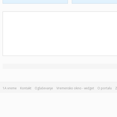
1A vreme
Kontakt
Oglaševanje
Vremensko okno - widget
O portalu
Z