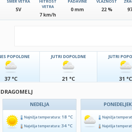
SMER VETRA
HITROST
PADAVINE
VLAŽNOST
ZRA
VETRA
SV
0 mm
22 %
9
7 km/h
NES POPOLDNE
JUTRI DOPOLDNE
JUTRI POP
37 °C
21 °C
31 °
- DRAGOMELJ
NEDELJA
PONEDELJEK
18 °C
Najnižja temperatura:
Najnižja tempera
34 °C
Najvišja temperatura:
Najvišja tempera