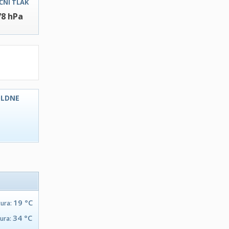
ČNI TLAK
78 hPa
OLDNE
C
19 °C
tura:
34 °C
tura: