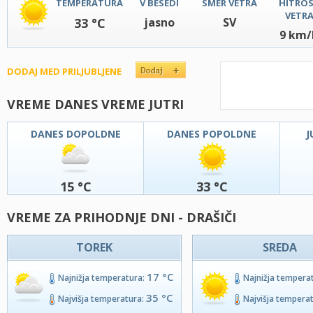
TEMPERATURA
V BESEDI
SMER VETRA
HITRO
VETR
33 °C
jasno
SV
9 km/
DODAJ MED PRILJUBLJENE
VREME DANES VREME JUTRI
DANES DOPOLDNE
DANES POPOLDNE
J
15 °C
33 °C
VREME ZA PRIHODNJE DNI - DRAŠIČI
TOREK
SREDA
17 °C
Najnižja temperatura:
Najnižja tempera
35 °C
Najvišja temperatura:
Najvišja tempera