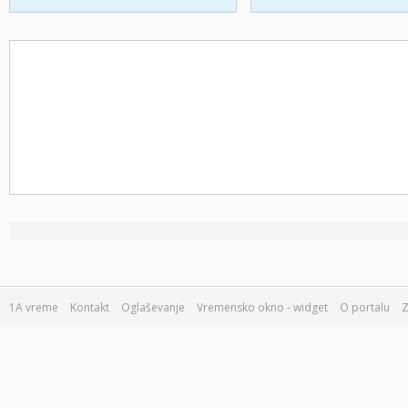
1A vreme
Kontakt
Oglaševanje
Vremensko okno - widget
O portalu
Z