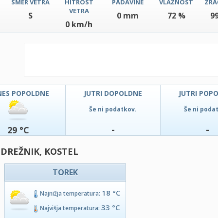
SMER VETRA
HITROST
PADAVINE
VLAŽNOST
ZRA
VETRA
S
0 mm
72 %
9
0 km/h
NES POPOLDNE
JUTRI DOPOLDNE
JUTRI POP
Še ni podatkov.
Še ni poda
-
-
29 °C
 DREŽNIK, KOSTEL
TOREK
18 °C
Najnižja temperatura:
33 °C
Najvišja temperatura: