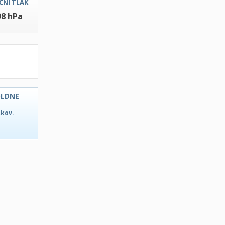
ČNI TLAK
98 hPa
OLDNE
tkov.