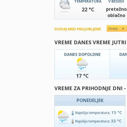
TEMPERATURA
V BESEDI
22 °C
pretežno
oblačno
DODAJ MED PRILJUBLJENE
VREME DANES VREME JUTRI
DANES DOPOLDNE
DA
17 °C
VREME ZA PRIHODNJE DNI -
PONEDELJEK
15 °C
Najnižja temperatura:
33 °C
Najvišja temperatura: