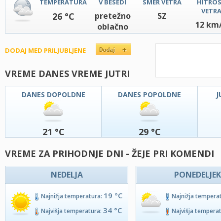
TEMPERATURA
V BESEDI
SMER VETRA
HITRO
VETR
26 °C
pretežno
SZ
12 km
oblačno
DODAJ MED PRILJUBLJENE
VREME DANES VREME JUTRI
DANES DOPOLDNE
DANES POPOLDNE
J
21 °C
29 °C
VREME ZA PRIHODNJE DNI - ŽEJE PRI KOMENDI
NEDELJA
PONEDELJEK
19 °C
Najnižja temperatura:
Najnižja tempera
34 °C
Najvišja temperatura:
Najvišja tempera