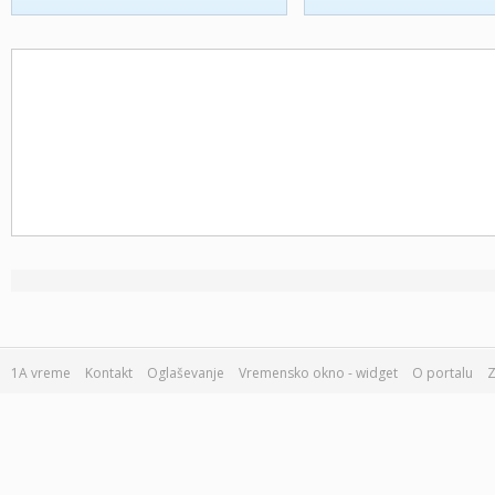
1A vreme
Kontakt
Oglaševanje
Vremensko okno - widget
O portalu
Z