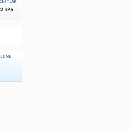
ČNI TLAK
82 hPa
OLDNE
C