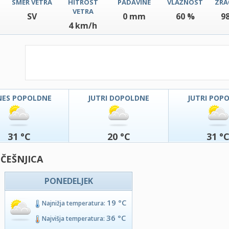
SMER VETRA
HITROST
PADAVINE
VLAŽNOST
ZRA
VETRA
SV
0 mm
60 %
9
4 km/h
NES POPOLDNE
JUTRI DOPOLDNE
JUTRI POP
31 °C
20 °C
31 °
 ČEŠNJICA
PONEDELJEK
19 °C
Najnižja temperatura:
36 °C
Najvišja temperatura: