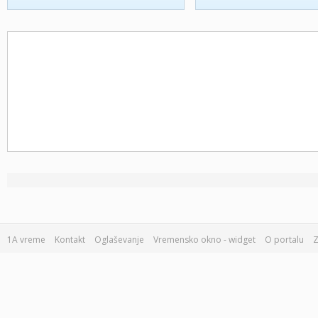
1A vreme
Kontakt
Oglaševanje
Vremensko okno - widget
O portalu
Z