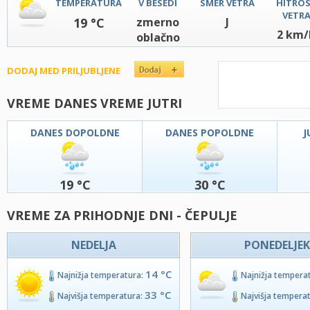
TEMPERATURA
V BESEDI
SMER VETRA
HITRO
VETR
19 °C
zmerno
J
2 km/
oblačno
DODAJ MED PRILJUBLJENE
VREME DANES VREME JUTRI
DANES DOPOLDNE
DANES POPOLDNE
J
19 °C
30 °C
VREME ZA PRIHODNJE DNI - ČEPULJE
NEDELJA
PONEDELJEK
14 °C
Najnižja temperatura:
Najnižja tempera
33 °C
Najvišja temperatura:
Najvišja tempera