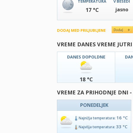
TEMPERATURA
V BESEDI
17 °C
jasno
DODAJ MED PRILJUBLJENE
VREME DANES VREME JUTRI
DANES DOPOLDNE
DA
18 °C
VREME ZA PRIHODNJE DNI -
PONEDELJEK
16 °C
Najnižja temperatura:
33 °C
Najvišja temperatura: