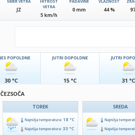
SMER VETRA
HITROST
PADAVINE
VLAŽNOST
ZRA
VETRA
JZ
0 mm
44 %
9
5 km/h
NES POPOLDNE
JUTRI DOPOLDNE
JUTRI POP
30 °C
15 °C
31 °
 ČEZSOČA
TOREK
SREDA
18 °C
Najnižja temperatura:
Najnižja tempera
33 °C
Najvišja temperatura:
Najvišja tempera