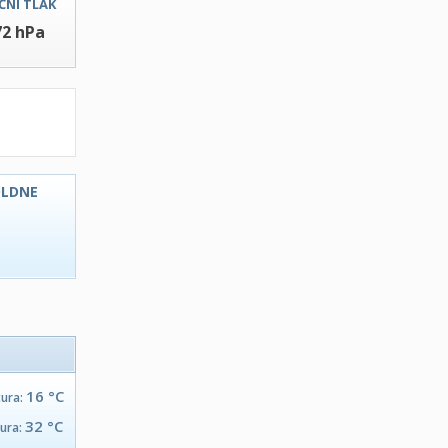
ČNI TLAK
72 hPa
OLDNE
C
16 °C
tura:
32 °C
tura: