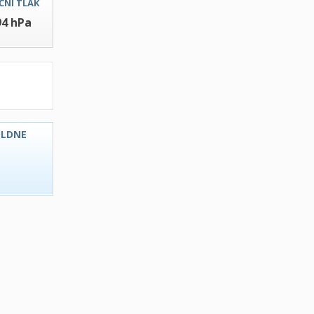
ČNI TLAK
94 hPa
OLDNE
C