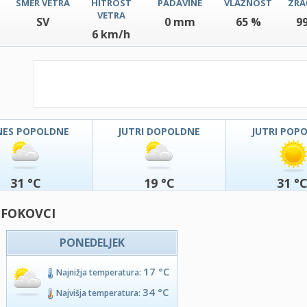
SMER VETRA
HITROST
PADAVINE
VLAŽNOST
ZRA
VETRA
SV
0 mm
65 %
9
6 km/h
NES POPOLDNE
JUTRI DOPOLDNE
JUTRI POP
31 °C
19 °C
31 °
 FOKOVCI
PONEDELJEK
17 °C
Najnižja temperatura:
34 °C
Najvišja temperatura: