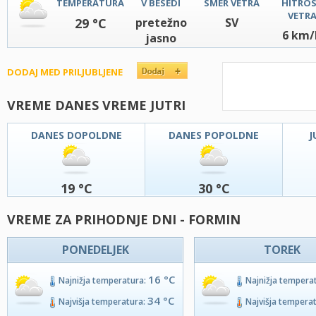
TEMPERATURA
V BESEDI
SMER VETRA
HITRO
VETR
29 °C
pretežno
SV
6 km/
jasno
DODAJ MED PRILJUBLJENE
VREME DANES VREME JUTRI
DANES DOPOLDNE
DANES POPOLDNE
J
19 °C
30 °C
VREME ZA PRIHODNJE DNI - FORMIN
PONEDELJEK
TOREK
16 °C
Najnižja temperatura:
Najnižja tempera
34 °C
Najvišja temperatura:
Najvišja tempera