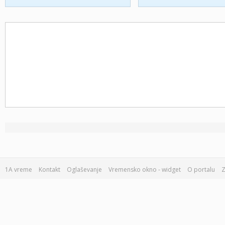
1A vreme
Kontakt
Oglaševanje
Vremensko okno - widget
O portalu
Z