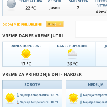
TEMPERATURA
V BESEDI
SMER VETRA
HITRO
VETR
22 °C
jasno
Z
4 km/
DODAJ MED PRILJUBLJENE
VREME DANES VREME JUTRI
DANES DOPOLDNE
DANES POPOLDNE
J
17 °C
36 °C
VREME ZA PRIHODNJE DNI - HARDEK
SOBOTA
NEDELJA
18 °C
Najnižja temperatura:
Najnižja tempera
30 °C
Najvišja temperatura:
Najvišja tempera