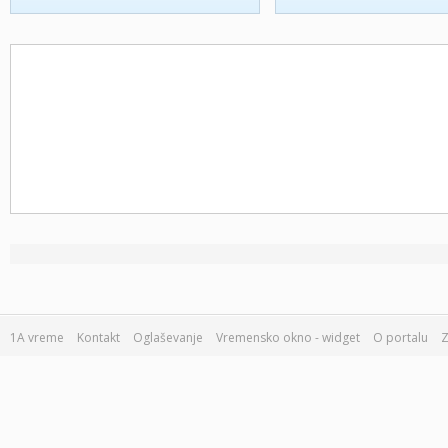
1A vreme
Kontakt
Oglaševanje
Vremensko okno - widget
O portalu
Z