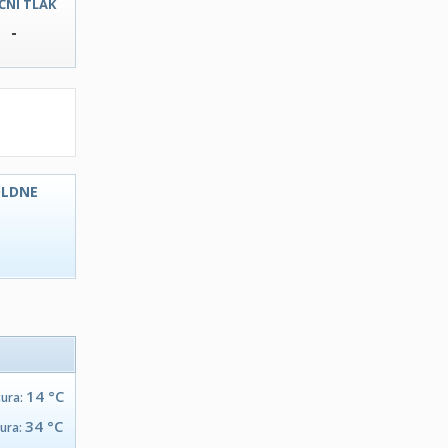
ČNI TLAK
-
OLDNE
C
14 °C
tura:
34 °C
tura: