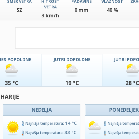
SMER VETRA
HITROST
PADAVINE
VLAŽNOST
ZRA
VETRA
SZ
0 mm
40 %
3 km/h
NES POPOLDNE
JUTRI DOPOLDNE
JUTRI POP
35 °C
19 °C
28 °
 HARIJE
NEDELJA
PONEDELJEK
14 °C
Najnižja temperatura:
Najnižja tempera
33 °C
Najvišja temperatura:
Najvišja tempera