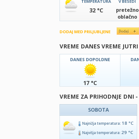
TEMPERATURA
V BESEDI
32 °C
pretežno
oblačno
DODAJ MED PRILJUBLJENE
VREME DANES VREME JUTRI
DANES DOPOLDNE
DA
17 °C
VREME ZA PRIHODNJE DNI -
SOBOTA
18 °C
Najnižja temperatura:
29 °C
Najvišja temperatura: