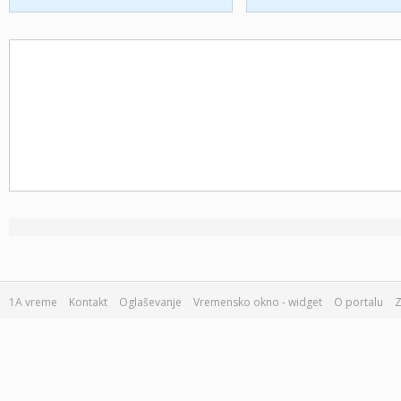
1A vreme
Kontakt
Oglaševanje
Vremensko okno - widget
O portalu
Z