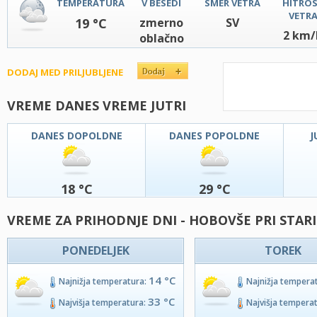
TEMPERATURA
V BESEDI
SMER VETRA
HITRO
VETR
19 °C
zmerno
SV
2 km/
oblačno
DODAJ MED PRILJUBLJENE
VREME DANES VREME JUTRI
DANES DOPOLDNE
DANES POPOLDNE
J
18 °C
29 °C
VREME ZA PRIHODNJE DNI - HOBOVŠE PRI STARI
PONEDELJEK
TOREK
14 °C
Najnižja temperatura:
Najnižja tempera
33 °C
Najvišja temperatura:
Najvišja tempera