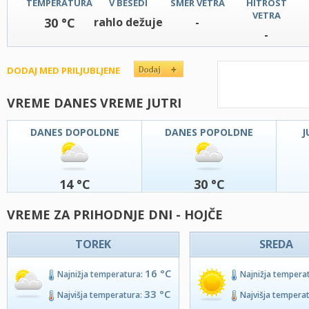
TEMPERATURA
V BESEDI
SMER VETRA
HITROST
VETRA
30 °C
rahlo dežuje
-
-
DODAJ MED PRILJUBLJENE
VREME DANES VREME JUTRI
DANES DOPOLDNE
DANES POPOLDNE
J
14 °C
30 °C
VREME ZA PRIHODNJE DNI - HOJČE
TOREK
SREDA
16 °C
Najnižja temperatura:
Najnižja tempera
33 °C
Najvišja temperatura:
Najvišja tempera