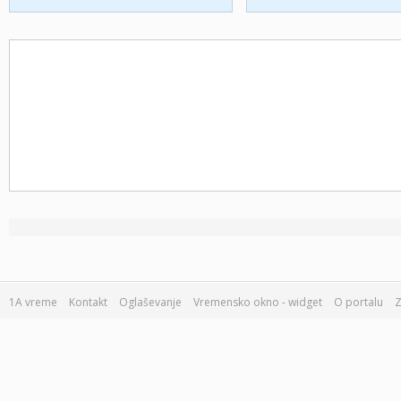
1A vreme
Kontakt
Oglaševanje
Vremensko okno - widget
O portalu
Z