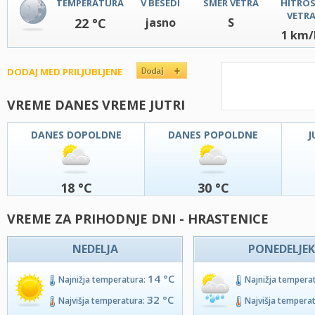
TEMPERATURA
V BESEDI
SMER VETRA
HITRO
VETR
22 °C
jasno
S
1 km/
DODAJ MED PRILJUBLJENE
VREME DANES VREME JUTRI
DANES DOPOLDNE
DANES POPOLDNE
J
18 °C
30 °C
VREME ZA PRIHODNJE DNI - HRASTENICE
NEDELJA
PONEDELJEK
14 °C
Najnižja temperatura:
Najnižja tempera
32 °C
Najvišja temperatura:
Najvišja tempera