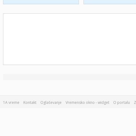
1A vreme
Kontakt
Oglaševanje
Vremensko okno - widget
O portalu
Z