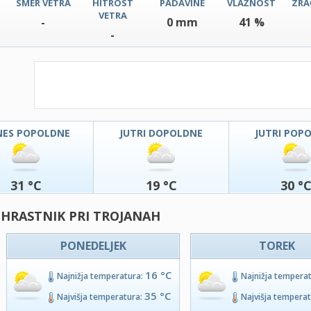
SMER VETRA
HITROST
PADAVINE
VLAŽNOST
ZRA
VETRA
-
0 mm
41 %
-
NES POPOLDNE
JUTRI DOPOLDNE
JUTRI POP
31 °C
19 °C
30 °
 HRASTNIK PRI TROJANAH
PONEDELJEK
TOREK
16 °C
Najnižja temperatura:
Najnižja tempera
35 °C
Najvišja temperatura:
Najvišja tempera