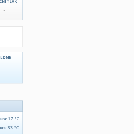
ČNI TLAK
-
OLDNE
C
17 °C
tura:
33 °C
tura: