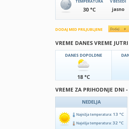
TEMPERATURA
V BESEDI
30 °C
jasno
DODAJ MED PRILJUBLJENE
VREME DANES VREME JUTRI
DANES DOPOLDNE
DA
18 °C
VREME ZA PRIHODNJE DNI -
NEDELJA
13 °C
Najnižja temperatura:
32 °C
Najvišja temperatura: