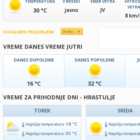
TEMPERATURA
V BESEDI
SMER VETRA
HITRO
VETR
30 °C
jasno
JV
8 km/
DODAJ MED PRILJUBLJENE
VREME DANES VREME JUTRI
DANES DOPOLDNE
DANES POPOLDNE
J
16 °C
32 °C
VREME ZA PRIHODNJE DNI - HRASTULJE
TOREK
SREDA
18 °C
Najnižja temperatura:
Najnižja tempera
35 °C
Najvišja temperatura:
Najvišja tempera