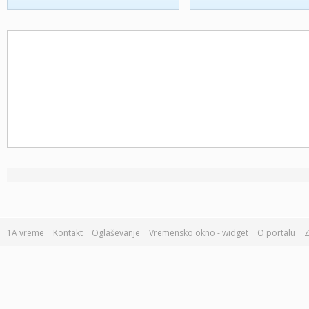
1A vreme
Kontakt
Oglaševanje
Vremensko okno - widget
O portalu
Z