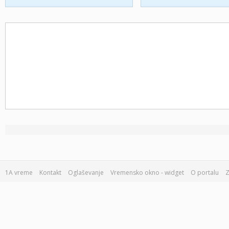
1A vreme
Kontakt
Oglaševanje
Vremensko okno - widget
O portalu
Z