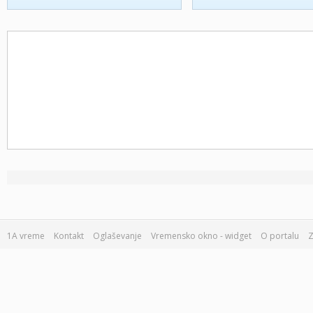
1A vreme
Kontakt
Oglaševanje
Vremensko okno - widget
O portalu
Z