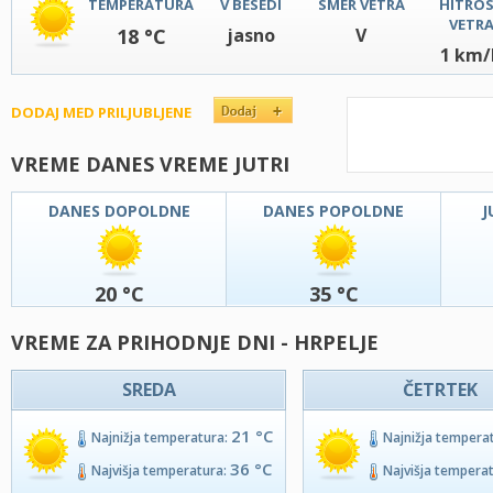
TEMPERATURA
V BESEDI
SMER VETRA
HITRO
VETR
18 °C
jasno
V
1 km/
DODAJ MED PRILJUBLJENE
VREME DANES VREME JUTRI
DANES DOPOLDNE
DANES POPOLDNE
J
20 °C
35 °C
VREME ZA PRIHODNJE DNI - HRPELJE
SREDA
ČETRTEK
21 °C
Najnižja temperatura:
Najnižja tempera
36 °C
Najvišja temperatura:
Najvišja tempera