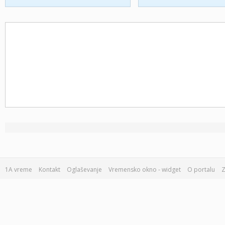
1A vreme
Kontakt
Oglaševanje
Vremensko okno - widget
O portalu
Z