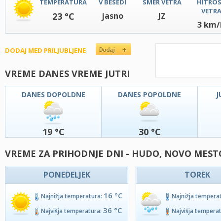
TEMPERATURA
V BESEDI
SMER VETRA
HITRO
VETR
23 °C
jasno
JZ
3 km/
DODAJ MED PRILJUBLJENE
VREME DANES VREME JUTRI
DANES DOPOLDNE
DANES POPOLDNE
J
19 °C
30 °C
VREME ZA PRIHODNJE DNI - HUDO, NOVO MEST
PONEDELJEK
TOREK
16 °C
Najnižja temperatura:
Najnižja tempera
36 °C
Najvišja temperatura:
Najvišja tempera