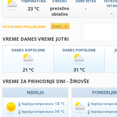
TEMPERATURA
V BESEDI
SMER VETRA
HITRO
VETR
23 °C
pretežno
-
-
oblačno
DODAJ MED PRILJUBLJENE
VREME DANES VREME JUTRI
DANES DOPOLDNE
DANES POPOLDNE
J
21 °C
31 °C
VREME ZA PRIHODNJE DNI - ŽIROVŠE
NEDELJA
PONEDELJEK
18 °C
Najnižja temperatura:
Najnižja tempera
34 °C
Najvišja temperatura:
Najvišja tempera