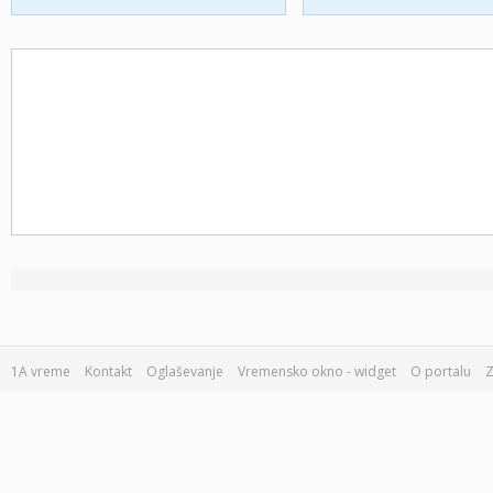
1A vreme
Kontakt
Oglaševanje
Vremensko okno - widget
O portalu
Z