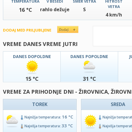
TEMPERATURA
V BESEDI
SMER VETRA
HITROST
VETRA
16 °C
rahlo dežuje
S
4 km/h
DODAJ MED PRILJUBLJENE
VREME DANES VREME JUTRI
DANES DOPOLDNE
DANES POPOLDNE
J
15 °C
31 °C
VREME ZA PRIHODNJE DNI - ŽIROVNICA, ŽIROVN
TOREK
SREDA
16 °C
Najnižja temperatura:
Najnižja tempera
33 °C
Najvišja temperatura:
Najvišja tempera