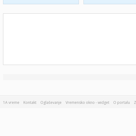
1A vreme
Kontakt
Oglaševanje
Vremensko okno - widget
O portalu
Z