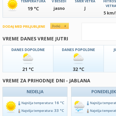
TEMPERATURA
V BESEDI
SMER VETRA
HITRO
VETR
19 °C
jasno
J
5 km/
DODAJ MED PRILJUBLJENE
VREME DANES VREME JUTRI
DANES DOPOLDNE
DANES POPOLDNE
J
21 °C
32 °C
VREME ZA PRIHODNJE DNI - JABLANA
NEDELJA
PONEDELJEK
16 °C
Najnižja temperatura:
Najnižja tempera
33 °C
Najvišja temperatura:
Najvišja tempera