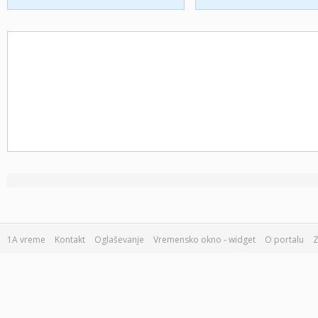
1A vreme
Kontakt
Oglaševanje
Vremensko okno - widget
O portalu
Z