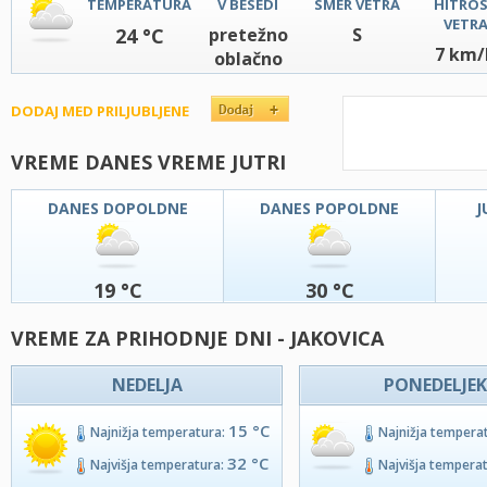
TEMPERATURA
V BESEDI
SMER VETRA
HITRO
VETR
24 °C
pretežno
S
7 km/
oblačno
DODAJ MED PRILJUBLJENE
VREME DANES VREME JUTRI
DANES DOPOLDNE
DANES POPOLDNE
J
19 °C
30 °C
VREME ZA PRIHODNJE DNI - JAKOVICA
NEDELJA
PONEDELJEK
15 °C
Najnižja temperatura:
Najnižja tempera
32 °C
Najvišja temperatura:
Najvišja tempera