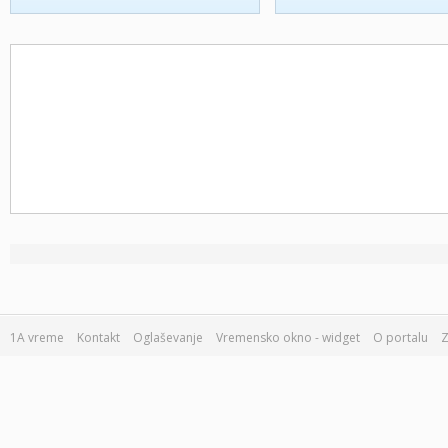
1A vreme
Kontakt
Oglaševanje
Vremensko okno - widget
O portalu
Z