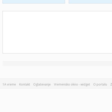
1A vreme
Kontakt
Oglaševanje
Vremensko okno - widget
O portalu
Z