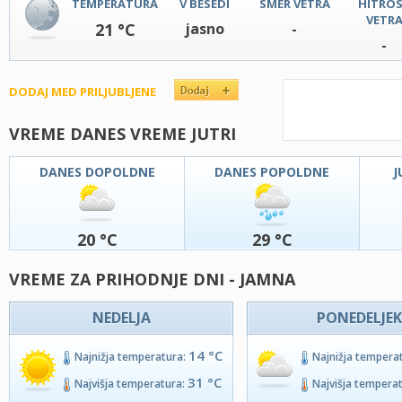
TEMPERATURA
V BESEDI
SMER VETRA
HITRO
VETR
21 °C
jasno
-
-
DODAJ MED PRILJUBLJENE
VREME DANES VREME JUTRI
DANES DOPOLDNE
DANES POPOLDNE
J
20 °C
29 °C
VREME ZA PRIHODNJE DNI - JAMNA
NEDELJA
PONEDELJEK
14 °C
Najnižja temperatura:
Najnižja tempera
31 °C
Najvišja temperatura:
Najvišja tempera