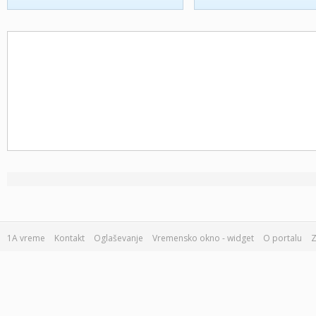
1A vreme
Kontakt
Oglaševanje
Vremensko okno - widget
O portalu
Z