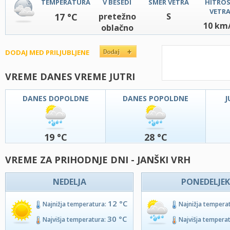
TEMPERATURA
V BESEDI
SMER VETRA
HITRO
VETR
17 °C
pretežno
S
10 km
oblačno
DODAJ MED PRILJUBLJENE
VREME DANES VREME JUTRI
DANES DOPOLDNE
DANES POPOLDNE
J
19 °C
28 °C
VREME ZA PRIHODNJE DNI - JANŠKI VRH
NEDELJA
PONEDELJEK
12 °C
Najnižja temperatura:
Najnižja tempera
30 °C
Najvišja temperatura:
Najvišja tempera