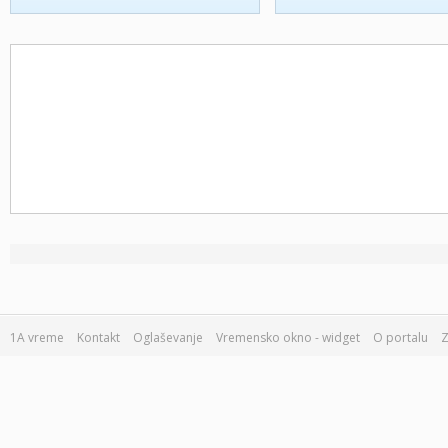
1A vreme
Kontakt
Oglaševanje
Vremensko okno - widget
O portalu
Z