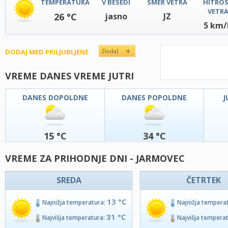
TEMPERATURA
V BESEDI
SMER VETRA
HITRO
VETR
26 °C
jasno
JZ
5 km/
DODAJ MED PRILJUBLJENE
VREME DANES VREME JUTRI
DANES DOPOLDNE
DANES POPOLDNE
J
15 °C
34 °C
VREME ZA PRIHODNJE DNI - JARMOVEC
SREDA
ČETRTEK
13 °C
Najnižja temperatura:
Najnižja tempera
31 °C
Najvišja temperatura:
Najvišja tempera