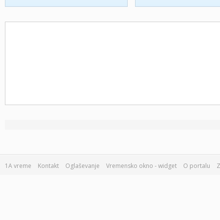
1A vreme
Kontakt
Oglaševanje
Vremensko okno - widget
O portalu
Z