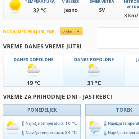
TEMPERATURA
V BESEDI
SMER VETRA
HITRO
VETR
32 °C
jasno
SV
3 km/
DODAJ MED PRILJUBLJENE
VREME DANES VREME JUTRI
DANES DOPOLDNE
DANES POPOLDNE
J
19 °C
31 °C
VREME ZA PRIHODNJE DNI - JASTREBCI
PONEDELJEK
TOREK
16 °C
Najnižja temperatura:
Najnižja tempera
34 °C
Najvišja temperatura:
Najvišja tempera