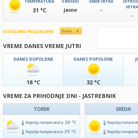
TEMPERATURA
V BESEDI
SMER VETRA
HITRO
VETR
31 °C
jasno
-
-
DODAJ MED PRILJUBLJENE
VREME DANES VREME JUTRI
DANES DOPOLDNE
DANES POPOLDNE
J
18 °C
32 °C
VREME ZA PRIHODNJE DNI - JASTREBNIK
TOREK
SREDA
20 °C
Najnižja temperatura:
Najnižja tempera
35 °C
Najvišja temperatura:
Najvišja tempera