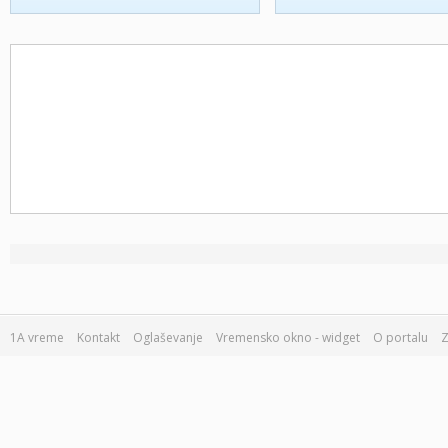
1A vreme
Kontakt
Oglaševanje
Vremensko okno - widget
O portalu
Z