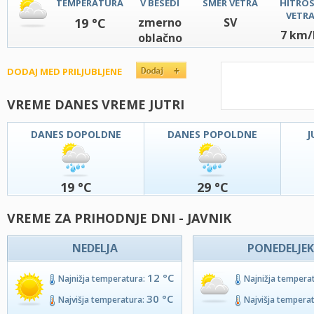
TEMPERATURA
V BESEDI
SMER VETRA
HITRO
VETR
19 °C
zmerno
SV
7 km/
oblačno
DODAJ MED PRILJUBLJENE
VREME DANES VREME JUTRI
DANES DOPOLDNE
DANES POPOLDNE
J
19 °C
29 °C
VREME ZA PRIHODNJE DNI - JAVNIK
NEDELJA
PONEDELJEK
12 °C
Najnižja temperatura:
Najnižja tempera
30 °C
Najvišja temperatura:
Najvišja tempera