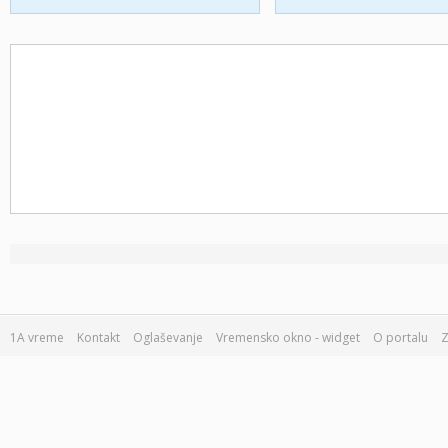
1A vreme
Kontakt
Oglaševanje
Vremensko okno - widget
O portalu
Z