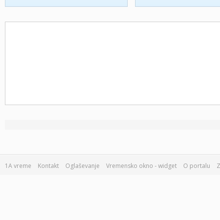
1A vreme
Kontakt
Oglaševanje
Vremensko okno - widget
O portalu
Z