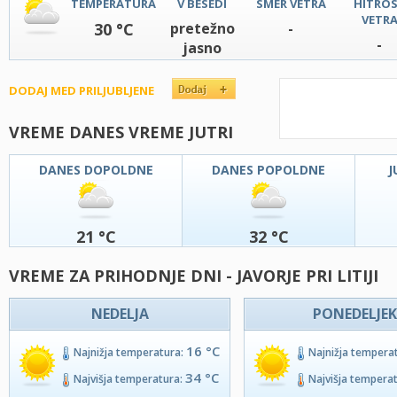
TEMPERATURA
V BESEDI
SMER VETRA
HITRO
VETR
30 °C
pretežno
-
-
jasno
DODAJ MED PRILJUBLJENE
VREME DANES VREME JUTRI
DANES DOPOLDNE
DANES POPOLDNE
J
21 °C
32 °C
VREME ZA PRIHODNJE DNI - JAVORJE PRI LITIJI
NEDELJA
PONEDELJEK
16 °C
Najnižja temperatura:
Najnižja tempera
34 °C
Najvišja temperatura:
Najvišja tempera