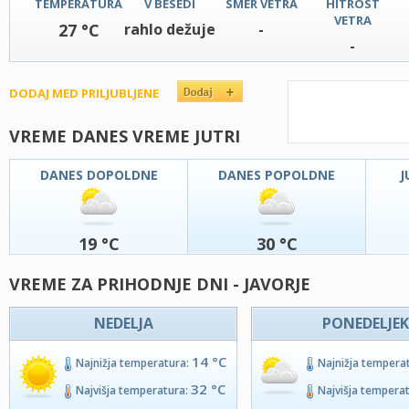
TEMPERATURA
V BESEDI
SMER VETRA
HITROST
VETRA
27 °C
rahlo dežuje
-
-
DODAJ MED PRILJUBLJENE
VREME DANES VREME JUTRI
DANES DOPOLDNE
DANES POPOLDNE
J
19 °C
30 °C
VREME ZA PRIHODNJE DNI - JAVORJE
NEDELJA
PONEDELJEK
14 °C
Najnižja temperatura:
Najnižja tempera
32 °C
Najvišja temperatura:
Najvišja tempera