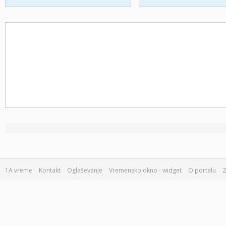
1A vreme
Kontakt
Oglaševanje
Vremensko okno - widget
O portalu
Z