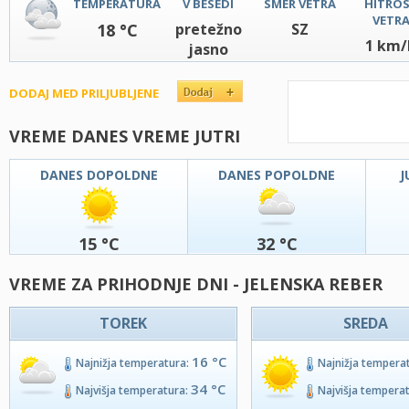
TEMPERATURA
V BESEDI
SMER VETRA
HITRO
VETR
18 °C
pretežno
SZ
1 km/
jasno
DODAJ MED PRILJUBLJENE
VREME DANES VREME JUTRI
DANES DOPOLDNE
DANES POPOLDNE
J
15 °C
32 °C
VREME ZA PRIHODNJE DNI - JELENSKA REBER
TOREK
SREDA
16 °C
Najnižja temperatura:
Najnižja tempera
34 °C
Najvišja temperatura:
Najvišja tempera