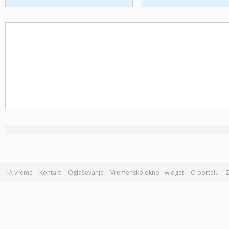
1A vreme
Kontakt
Oglaševanje
Vremensko okno - widget
O portalu
Z