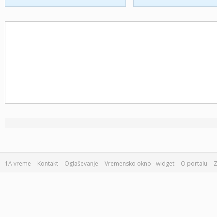
1A vreme
Kontakt
Oglaševanje
Vremensko okno - widget
O portalu
Z