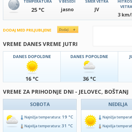
TEMPERATURA
V BESEDI
SMER VETRA
HITRO
VETR
25 °C
jasno
JV
3 km/
DODAJ MED PRILJUBLJENE
VREME DANES VREME JUTRI
DANES DOPOLDNE
DANES POPOLDNE
J
16 °C
36 °C
VREME ZA PRIHODNJE DNI - JELOVEC, BOŠTANJ
SOBOTA
NEDELJA
19 °C
Najnižja temperatura:
Najnižja tempera
31 °C
Najvišja temperatura:
Najvišja tempera