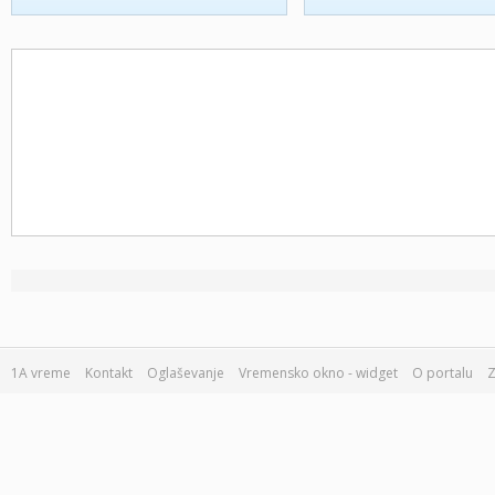
1A vreme
Kontakt
Oglaševanje
Vremensko okno - widget
O portalu
Z