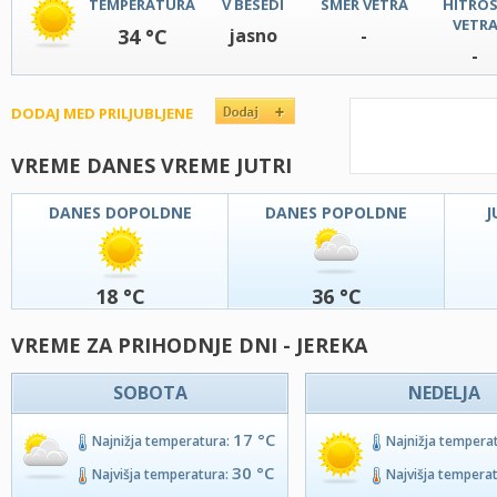
TEMPERATURA
V BESEDI
SMER VETRA
HITRO
VETR
34 °C
jasno
-
-
DODAJ MED PRILJUBLJENE
VREME DANES VREME JUTRI
DANES DOPOLDNE
DANES POPOLDNE
J
18 °C
36 °C
VREME ZA PRIHODNJE DNI - JEREKA
SOBOTA
NEDELJA
17 °C
Najnižja temperatura:
Najnižja tempera
30 °C
Najvišja temperatura:
Najvišja tempera