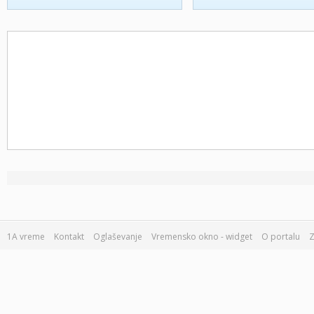
1A vreme
Kontakt
Oglaševanje
Vremensko okno - widget
O portalu
Z