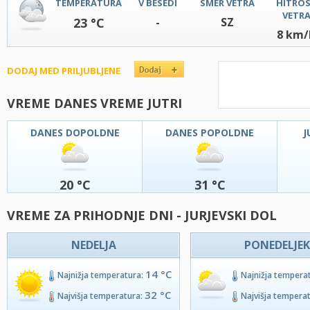
TEMPERATURA
V BESEDI
SMER VETRA
HITRO
VETR
23 °C
-
SZ
8 km/
DODAJ MED PRILJUBLJENE
VREME DANES VREME JUTRI
DANES DOPOLDNE
DANES POPOLDNE
J
20 °C
31 °C
VREME ZA PRIHODNJE DNI - JURJEVSKI DOL
NEDELJA
PONEDELJEK
14 °C
Najnižja temperatura:
Najnižja tempera
32 °C
Najvišja temperatura:
Najvišja tempera