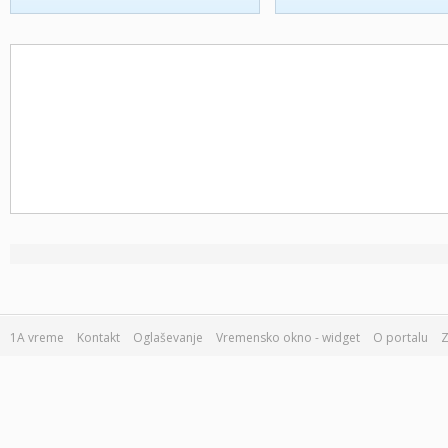
1A vreme
Kontakt
Oglaševanje
Vremensko okno - widget
O portalu
Z