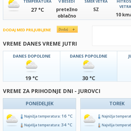
TEMPERATURA
V BESEDI
SMER VETRA
HITRO
VETR
27 °C
pretežno
SZ
10 km
oblačno
DODAJ MED PRILJUBLJENE
VREME DANES VREME JUTRI
DANES DOPOLDNE
DANES POPOLDNE
J
19 °C
30 °C
VREME ZA PRIHODNJE DNI - JUROVCI
PONEDELJEK
TOREK
16 °C
Najnižja temperatura:
Najnižja tempera
34 °C
Najvišja temperatura:
Najvišja tempera