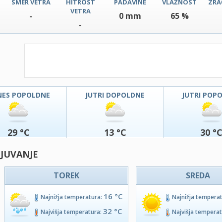
SMER VETRA
HITROST
PADAVINE
VLAŽNOST
ZRA
VETRA
-
0 mm
65 %
-
NES POPOLDNE
JUTRI DOPOLDNE
JUTRI POP
29 °C
13 °C
30 °
 JUVANJE
TOREK
SREDA
16 °C
Najnižja temperatura:
Najnižja tempera
32 °C
Najvišja temperatura:
Najvišja tempera