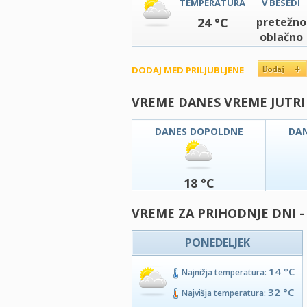
TEMPERATURA
V BESEDI
24 °C
pretežno
oblačno
DODAJ MED PRILJUBLJENE
VREME DANES VREME JUTRI
DANES DOPOLDNE
DA
18 °C
VREME ZA PRIHODNJE DNI -
PONEDELJEK
14 °C
Najnižja temperatura:
32 °C
Najvišja temperatura: