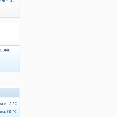
ČNI TLAK
-
OLDNE
C
12 °C
tura:
30 °C
tura: