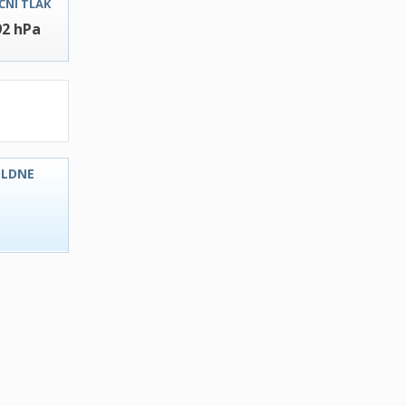
ČNI TLAK
92 hPa
OLDNE
C