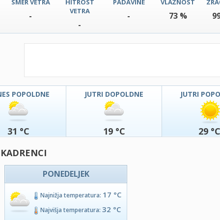
SMER VETRA
HITROST
PADAVINE
VLAŽNOST
ZRA
VETRA
-
-
73 %
9
-
NES POPOLDNE
JUTRI DOPOLDNE
JUTRI POP
31 °C
19 °C
29 °
 KADRENCI
PONEDELJEK
17 °C
Najnižja temperatura:
32 °C
Najvišja temperatura: